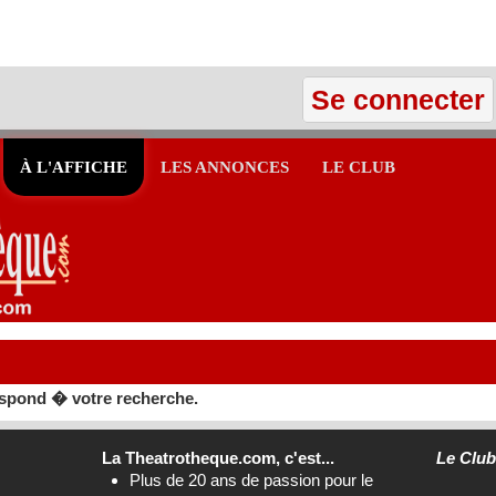
Se connecter
À L'AFFICHE
LES ANNONCES
LE CLUB
spond � votre recherche.
La Theatrotheque.com, c'est...
Le Clu
Plus de 20 ans de passion pour le