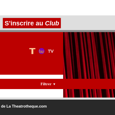
S'inscrire au
Club
Filtrer
▼
b
de La Theatrotheque.com