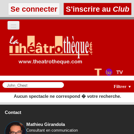
Se connecter
S'inscrire au
Club
ACCUEIL
LES TEXTES
À L'AFFICHE
LES ANNONCES
Filtrer
▼
Aucun spectacle ne correspond � votre recherche.
LE CLUB
Contact
Mathieu Girandola
Consultant en communication