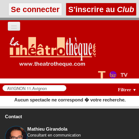
Se connecter
S'inscrire au
Club
ACCUEIL
LES TEXTES
À L'AFFICHE
LES ANNONCES
Filtrer
▼
Aucun spectacle ne correspond � votre recherche.
LE CLUB
Contact
Mathieu Girandola
Consultant en communication