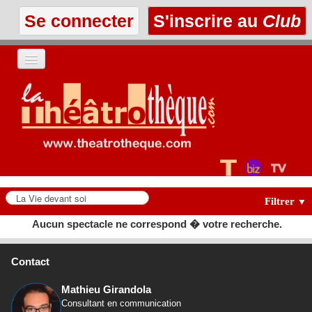
Se connecter
S'inscrire au
Club
ACCUEIL
LES TEXTES
À L'AFFICHE
LES ANNONCES
Filtrer
▼
Aucun spectacle ne correspond � votre recherche.
LE CLUB
Contact
Mathieu Girandola
Consultant en communication