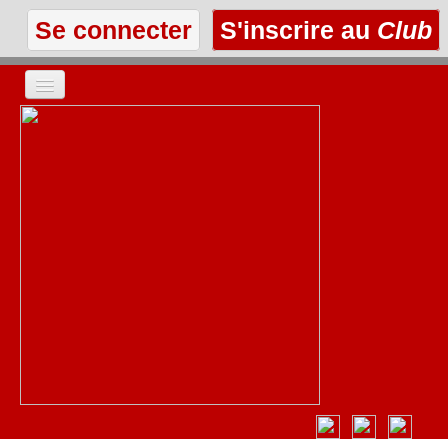
Se connecter
S'inscrire au
Club
ACCUEIL
LES TEXTES
À L'AFFICHE
LES ANNONCES
LE CLUB