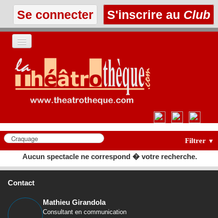
Se connecter
S'inscrire au
Club
ACCUEIL
LES TEXTES
À L'AFFICHE
LES ANNONCES
Filtrer
▼
Aucun spectacle ne correspond � votre recherche.
LE CLUB
Contact
Mathieu Girandola
Consultant en communication