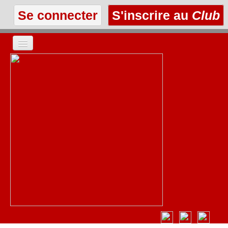
Se connecter
S'inscrire au
Club
ACCUEIL
LES TEXTES
À L'AFFICHE
LES ANNONCES
LE CLUB