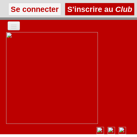
Se connecter
S'inscrire au
Club
ACCUEIL
LES TEXTES
À L'AFFICHE
LES ANNONCES
LE CLUB