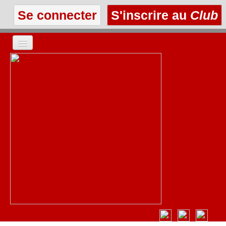
Se connecter
S'inscrire au
Club
ACCUEIL
LES TEXTES
À L'AFFICHE
LES ANNONCES
LE CLUB