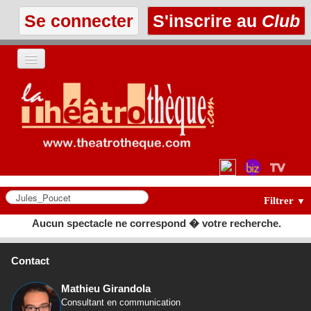
Se connecter
S'inscrire au
Club
ACCUEIL
LES TEXTES
À L'AFFICHE
LES ANNONCES
Filtrer
▼
Aucun spectacle ne correspond � votre recherche.
LE CLUB
Contact
Mathieu Girandola
Consultant en communication