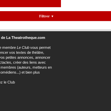
Filtrer
▼
b
de La Theatrotheque.com
ce membre
Le Club
vous permet
encer vos textes de théâtre,
vos petites annonces, annoncer
tacles, créer des liens avec
s membres (auteurs, metteurs en
omédiens...) et bien plus
ez le Club