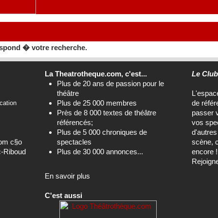
spond � votre recherche.
La Theatrotheque.com, c'est...
Le Clu
Plus de 20 ans de passion pour le
théâtre
L'espa
Plus de 25 000 membres
de référ
cation
Près de 8 000 textes de théâtre
passer 
référencés;
vos spec
Plus de 5 000 chroniques de
d'autre
com c§o
spectacles
scène, c
c-Riboud
Plus de 30 000 annonces...
encore !
Rejoign
En savoir plus
C'est aussi