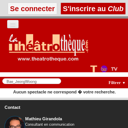
Se connecter
S'inscrire au
Club
ACCUEIL
LES TEXTES
À L'AFFICHE
LES ANNONCES
Filtrer
▼
Aucun spectacle ne correspond � votre recherche.
LE CLUB
Contact
Mathieu Girandola
Consultant en communication