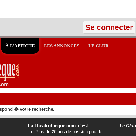
Se connecter
À L'AFFICHE
LES ANNONCES
LE CLUB
spond � votre recherche.
La Theatrotheque.com, c'est...
Le Clu
Plus de 20 ans de passion pour le