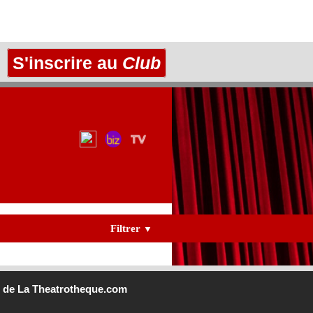
S'inscrire au
Club
Filtrer
▼
b
de La Theatrotheque.com