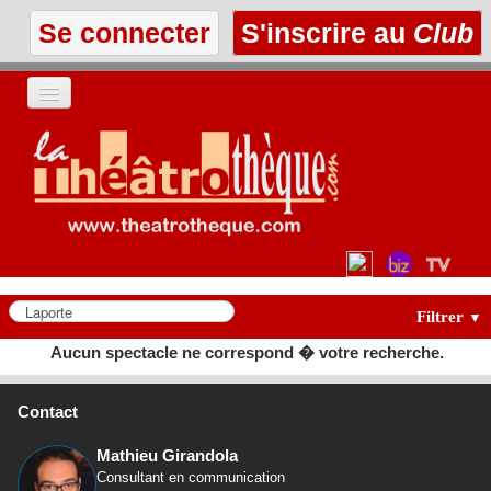
Se connecter
S'inscrire au
Club
ACCUEIL
LES TEXTES
À L'AFFICHE
LES ANNONCES
Filtrer
▼
Aucun spectacle ne correspond � votre recherche.
LE CLUB
Contact
Mathieu Girandola
Consultant en communication