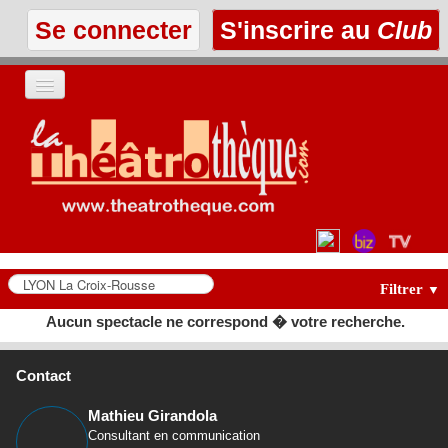
Se connecter
S'inscrire au
Club
ACCUEIL
LES TEXTES
À L'AFFICHE
LES ANNONCES
Filtrer
▼
Aucun spectacle ne correspond � votre recherche.
LE CLUB
Contact
Mathieu Girandola
Consultant en communication