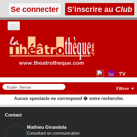
Se connecter
S'inscrire au
Club
ACCUEIL
LES TEXTES
À L'AFFICHE
LES ANNONCES
Filtrer
▼
Aucun spectacle ne correspond � votre recherche.
LE CLUB
Contact
Mathieu Girandola
Consultant en communication