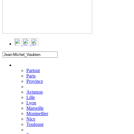
Filtrer
▼
Partout
Paris
Province
Avignon
Lille
Lyon
Marseille
Montpellier
Nice
Toulouse