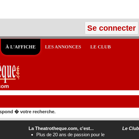
Se connecter
À L'AFFICHE
LES ANNONCES
LE CLUB
spond � votre recherche.
La Theatrotheque.com, c'est...
Le Clu
Plus de 20 ans de passion pour le