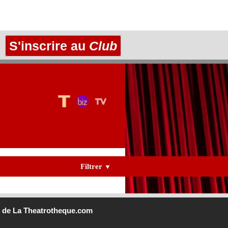
S'inscrire au
Club
Filtrer
▼
b
de La Theatrotheque.com