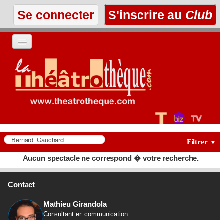
Se connecter
S'inscrire au
Club
ACCUEIL
LES TEXTES
À L'AFFICHE
LES ANNONCES
Filtrer
▼
Aucun spectacle ne correspond � votre recherche.
LE CLUB
Contact
Mathieu Girandola
Consultant en communication