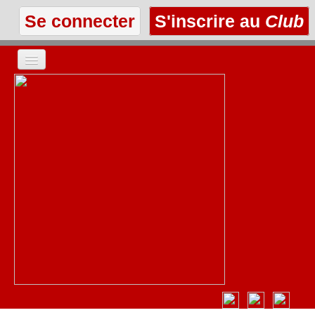
Se connecter
S'inscrire au
Club
ACCUEIL
LES TEXTES
À L'AFFICHE
LES ANNONCES
LE CLUB