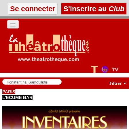
Se connecter
S'inscrire au
Club
ACCUEIL
LES TEXTES
À L'AFFICHE
LES ANNONCES
Filtrer
▼
PARIS
L'ECUME BAR
LE CLUB