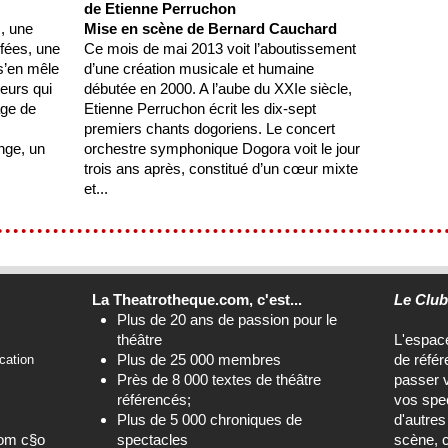
de Etienne Perruchon
, une
Mise en scène de Bernard Cauchard
 fées, une
Ce mois de mai 2013 voit l’aboutissement
s’en mêle
d’une création musicale et humaine
eurs qui
débutée en 2000. A l’aube du XXIe siècle,
age de
Etienne Perruchon écrit les dix-sept
premiers chants dogoriens. Le concert
ange, un
orchestre symphonique Dogora voit le jour
trois ans après, constitué d’un cœur mixte
et...
La Theatrotheque.com, c'est...
Le Clu
Plus de 20 ans de passion pour le
théâtre
L'espa
Plus de 25 000 membres
de référ
cation
Près de 8 000 textes de théâtre
passer 
référencés;
vos spec
Plus de 5 000 chroniques de
d'autre
com c§o
spectacles
scène, c