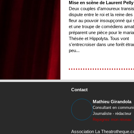
Mise en scène de Laurent Pelly
Deux couples d’amoureux transis
dispute entre le roi et la reine des
fleur au pouvoir insoupçonné qui 
et une troupe de comédiens amat
préparent une pièce pour le mari
Thésée et Hippolyta. Tous vont
s’entrecroiser dans une forêt étr
peu...
Contact
Mathieu Girandola
Consultant en communi
Journaliste - rédacteur
Rejoignez mon réseau
Association La Theatrotheque.