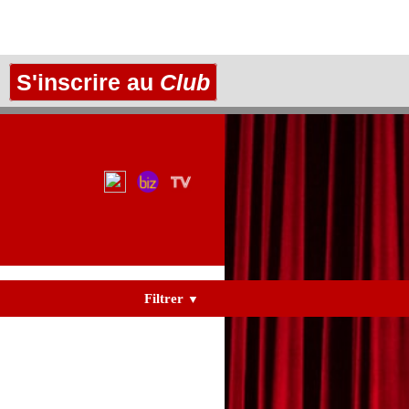
S'inscrire au
Club
Filtrer
▼