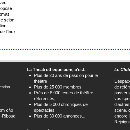
Avec
propose
homas
ée selon
tion.
e l’Inox
La Theatrotheque.com, c'est...
Le Clu
Plus de 20 ans de passion pour le
théâtre
L'espa
Plus de 25 000 membres
de référ
cation
Près de 8 000 textes de théâtre
passer 
référencés;
vos spec
Plus de 5 000 chroniques de
d'autre
com c§o
spectacles
scène, c
c-Riboud
Plus de 30 000 annonces...
encore !
Rejoign