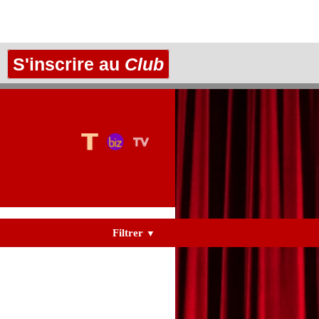
S'inscrire au
Club
Filtrer
▼