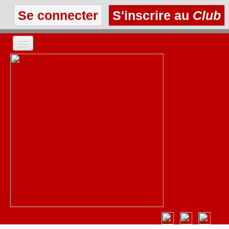
Se connecter
S'inscrire au
Club
ACCUEIL
LES TEXTES
À L'AFFICHE
LES ANNONCES
LE CLUB