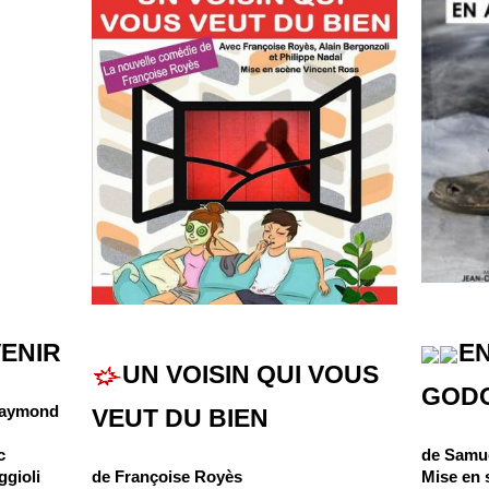
ENIR
E
UN VOISIN QUI VOUS
GOD
 Raymond
VEUT DU BIEN
c
de Samue
ggioli
de Françoise Royès
Mise en 