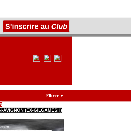
S'inscrire au
Club
Filtrer
▼
N
N-AVIGNON (EX-GILGAMESH)