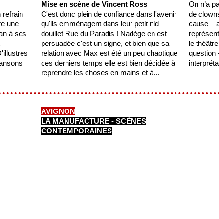
Mise en scène de Vincent Ross
On n’a pa
refrain
C'est donc plein de confiance dans l'avenir
de clowns
re une
qu'ils emménagent dans leur petit nid
cause – a
an à ses
douillet Rue du Paradis ! Nadège en est
représent
t
persuadée c'est un signe, et bien que sa
le théâtr
illustres
relation avec Max est été un peu chaotique
question -
hansons
ces derniers temps elle est bien décidée à
interpréta
reprendre les choses en mains et à...
AVIGNON
LA MANUFACTURE - SCÈNES
CONTEMPORAINES