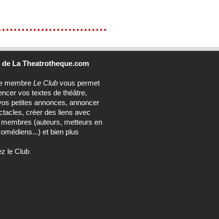
b
de La Theatrotheque.com
ce membre
Le Club
vous permet
encer vos textes de théâtre,
vos petites annonces, annoncer
tacles, créer des liens avec
s membres (auteurs, metteurs en
omédiens...) et bien plus
ez le Club