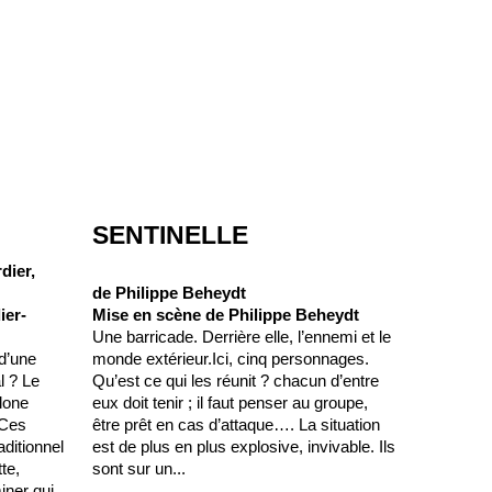
SENTINELLE
dier,
de Philippe Beheydt
ier-
Mise en scène de Philippe Beheydt
Une barricade. Derrière elle, l’ennemi et le
d’une
monde extérieur.Ici, cinq personnages.
l ? Le
Qu’est ce qui les réunit ? chacun d’entre
clone
eux doit tenir ; il faut penser au groupe,
 Ces
être prêt en cas d’attaque…. La situation
aditionnel
est de plus en plus explosive, invivable. Ils
te,
sont sur un...
iner qui