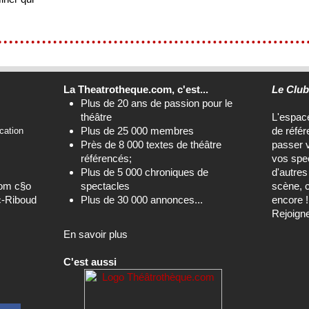
La Theatrotheque.com, c'est...
Le Clu
Plus de 20 ans de passion pour le
théâtre
L'espa
Plus de 25 000 membres
de référ
cation
Près de 8 000 textes de théâtre
passer 
référencés;
vos spec
Plus de 5 000 chroniques de
d'autre
com c§o
spectacles
scène, c
c-Riboud
Plus de 30 000 annonces...
encore !
Rejoign
En savoir plus
C'est aussi