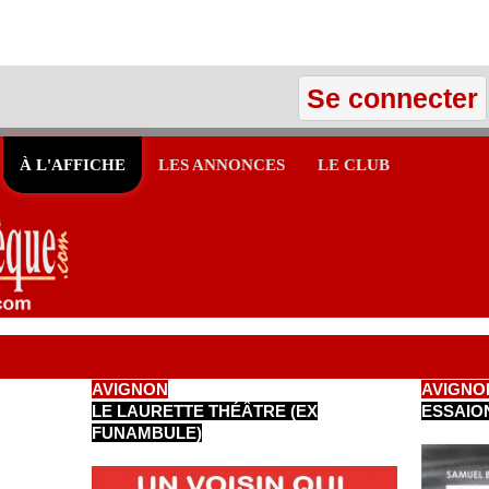
Se connecter
À L'AFFICHE
LES ANNONCES
LE CLUB
AVIGNON
AVIGNO
LE LAURETTE THÉÂTRE (EX
ESSAIO
FUNAMBULE)