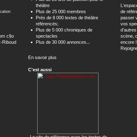
théâtre
L'espa
Plus de 25 000 membres
de référ
cation
Près de 8 000 textes de théâtre
passer 
référencés;
vos spec
Plus de 5 000 chroniques de
d'autre
com c§o
spectacles
scène, c
c-Riboud
Plus de 30 000 annonces...
encore !
Rejoign
En savoir plus
C'est aussi
Le site de référence avec les textes de