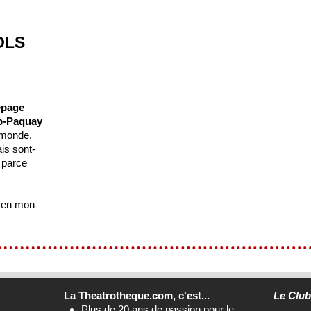
OLS
epage
b-Paquay
u monde,
is sont-
, parce
e en mon
La Theatrotheque.com, c'est...
Le Clu
Plus de 20 ans de passion pour le