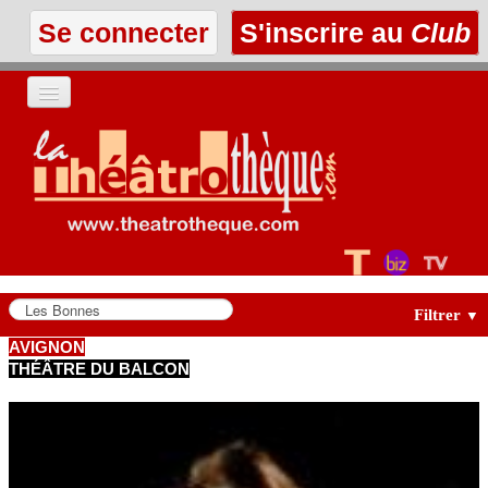
Se connecter
S'inscrire au
Club
ACCUEIL
LES TEXTES
À L'AFFICHE
LES ANNONCES
Filtrer
▼
AVIGNON
THÉÂTRE DU BALCON
LE CLUB