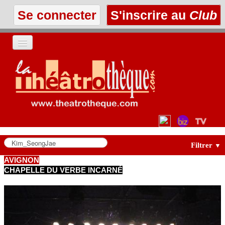
Se connecter
S'inscrire au
Club
ACCUEIL
LES TEXTES
À L'AFFICHE
LES ANNONCES
Filtrer
▼
AVIGNON
CHAPELLE DU VERBE INCARNÉ
LE CLUB