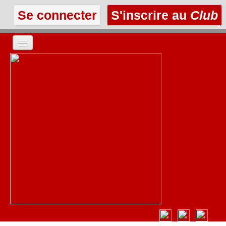
Se connecter
S'inscrire au
Club
ACCUEIL
LES TEXTES
À L'AFFICHE
LES ANNONCES
LE CLUB