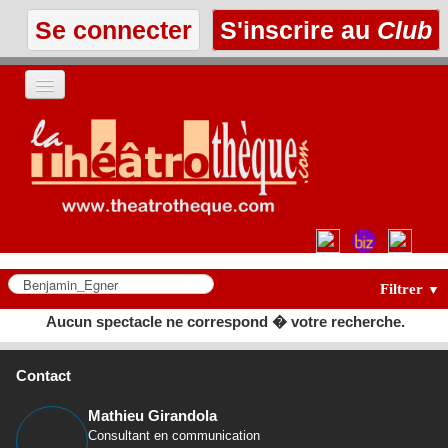
Se connecter
S'inscrire au
Club
ACCUEIL
LES TEXTES
À L'AFFICHE
LES ANNONCES
Filtrer
▼
Aucun spectacle ne correspond � votre recherche.
LE CLUB
Contact
Mathieu Girandola
Consultant en communication