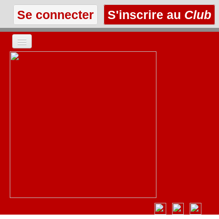
Se connecter
S'inscrire au
Club
ACCUEIL
LES TEXTES
À L'AFFICHE
LES ANNONCES
LE CLUB