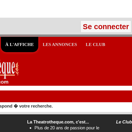
Se connecter
À L'AFFICHE
LES ANNONCES
LE CLUB
spond � votre recherche.
La Theatrotheque.com, c'est...
Le Clu
Plus de 20 ans de passion pour le