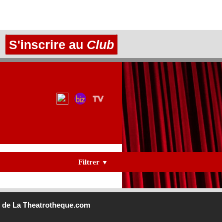
S'inscrire au
Club
Filtrer
▼
b
de La Theatrotheque.com