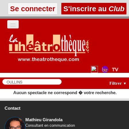
Se connecter
S'inscrire au
Club
ACCUEIL
LES TEXTES
À L'AFFICHE
LES ANNONCES
Filtrer
▼
Aucun spectacle ne correspond � votre recherche.
LE CLUB
Contact
Mathieu Girandola
Consultant en communication