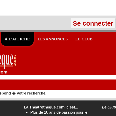
Se connecter
À L'AFFICHE
LES ANNONCES
LE CLUB
spond � votre recherche.
La Theatrotheque.com, c'est...
Le Clu
Plus de 20 ans de passion pour le