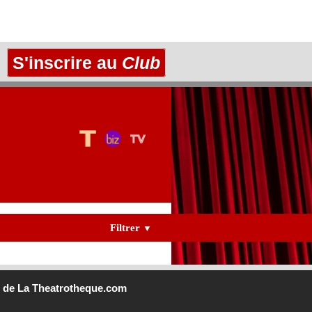
S'inscrire au
Club
Filtrer
▼
b
de La Theatrotheque.com