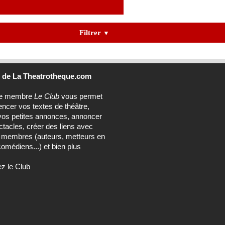
Filtrer
▼
b
de La Theatrotheque.com
ce membre
Le Club
vous permet
encer vos textes de théâtre,
vos petites annonces, annoncer
tacles, créer des liens avec
s membres (auteurs, metteurs en
omédiens...) et bien plus
ez le Club