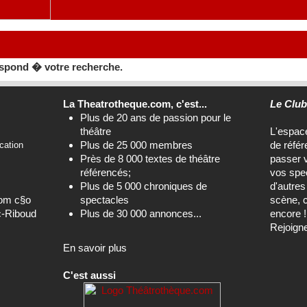
spond � votre recherche.
La Theatrotheque.com, c'est...
Le Clu
Plus de 20 ans de passion pour le
théâtre
L'espa
Plus de 25 000 membres
de référ
cation
Près de 8 000 textes de théâtre
passer 
référencés;
vos spec
Plus de 5 000 chroniques de
d'autre
com c§o
spectacles
scène, c
c-Riboud
Plus de 30 000 annonces...
encore !
Rejoign
En savoir plus
C'est aussi