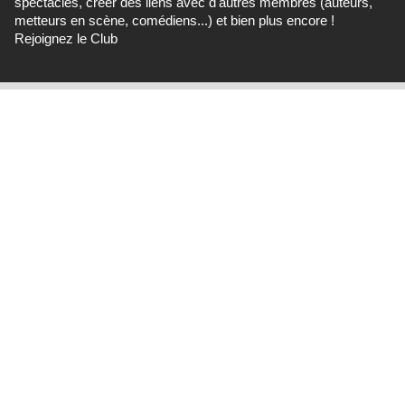
spectacles, créer des liens avec d'autres membres (auteurs,
metteurs en scène, comédiens...) et bien plus encore !
Rejoignez le Club