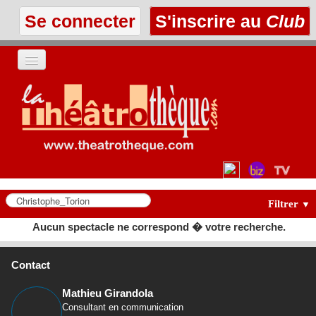
Se connecter
S'inscrire au
Club
ACCUEIL
LES TEXTES
À L'AFFICHE
LES ANNONCES
Filtrer
▼
Aucun spectacle ne correspond � votre recherche.
LE CLUB
Contact
Mathieu Girandola
Consultant en communication