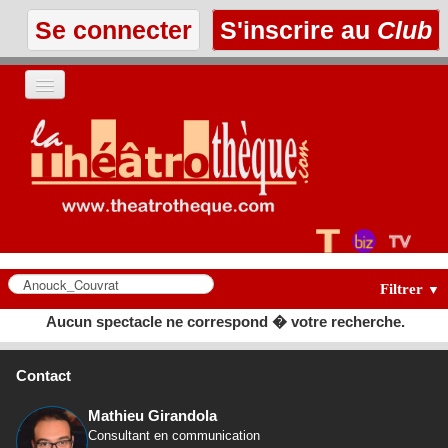
Se connecter
S'inscrire au
Club
ACCUEIL
LES TEXTES
À L'AFFICHE
LES ANNONCES
Filtrer
▼
Aucun spectacle ne correspond � votre recherche.
LE CLUB
Contact
Mathieu Girandola
Consultant en communication