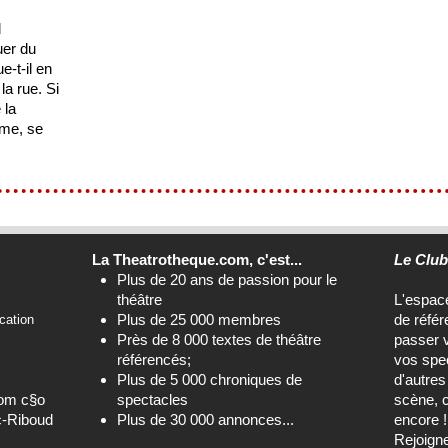
d
uer du
e-t-il en
a rue. Si
 la
rme, se
La Theatrotheque.com, c'est...
Le Clu
Plus de 20 ans de passion pour le
théâtre
L'espa
Plus de 25 000 membres
de référ
cation
Près de 8 000 textes de théâtre
passer 
référencés;
vos spec
Plus de 5 000 chroniques de
d'autre
com c§o
spectacles
scène, c
c-Riboud
Plus de 30 000 annonces...
encore !
Rejoign