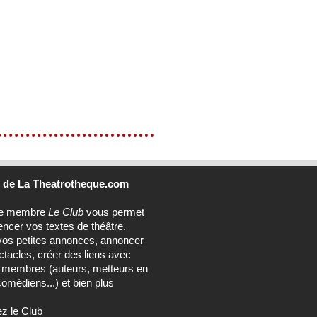
b
de La Theatrotheque.com
ce membre
Le Club
vous permet
encer vos textes de théâtre,
vos petites annonces, annoncer
tacles, créer des liens avec
s membres (auteurs, metteurs en
omédiens...) et bien plus
ez le Club