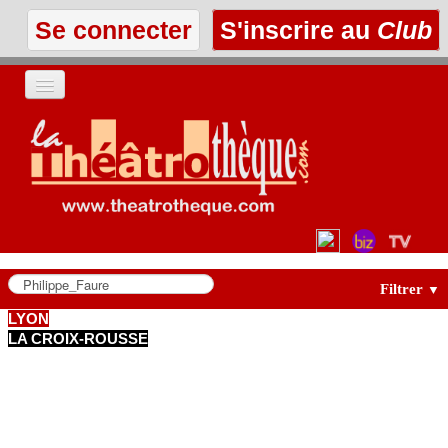
Se connecter
S'inscrire au
Club
ACCUEIL
LES TEXTES
À L'AFFICHE
LES ANNONCES
Filtrer
▼
LYON
LA CROIX-ROUSSE
LE CLUB