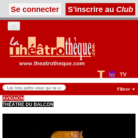
Se connecter
S'inscrire au
Club
ACCUEIL
LES TEXTES
À L'AFFICHE
LES ANNONCES
Filtrer
▼
AVIGNON
THÉÂTRE DU BALCON
LE CLUB