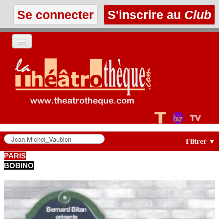
Se connecter
S'inscrire au
Club
ACCUEIL
LES TEXTES
À L'AFFICHE
LES ANNONCES
Filtrer
▼
PARIS
BOBINO
LE CLUB