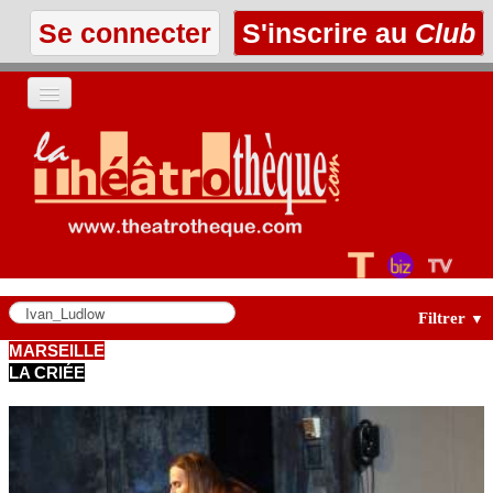
Se connecter
S'inscrire au
Club
ACCUEIL
LES TEXTES
À L'AFFICHE
LES ANNONCES
Filtrer
▼
MARSEILLE
LA CRIÉE
LE CLUB