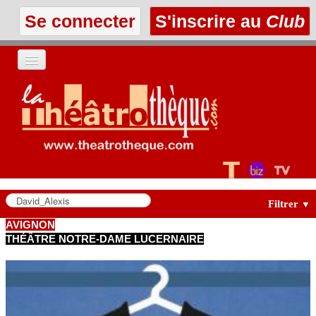
Se connecter
S'inscrire au
Club
ACCUEIL
LES TEXTES
À L'AFFICHE
LES ANNONCES
Filtrer
▼
AVIGNON
THÉÂTRE NOTRE-DAME LUCERNAIRE
LE CLUB