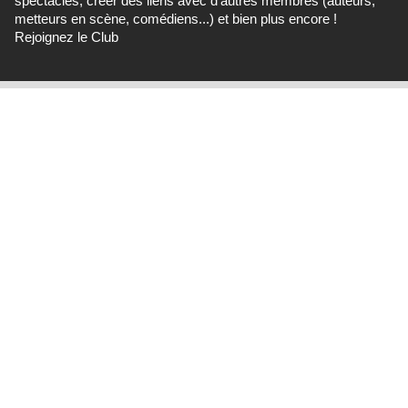
spectacles, créer des liens avec d'autres membres (auteurs,
metteurs en scène, comédiens...) et bien plus encore !
Rejoignez le Club