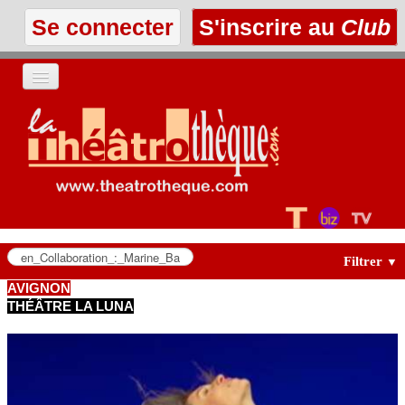
Se connecter
S'inscrire au
Club
ACCUEIL
LES TEXTES
À L'AFFICHE
LES ANNONCES
Filtrer
▼
AVIGNON
THÉÂTRE LA LUNA
LE CLUB