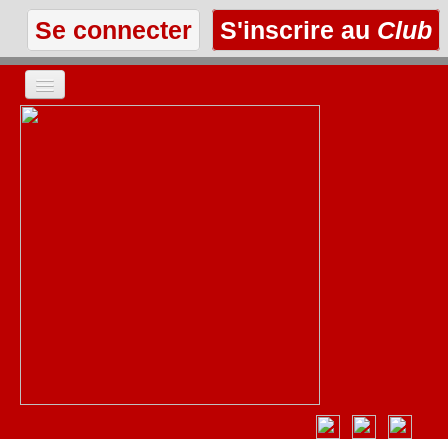
Se connecter
S'inscrire au
Club
ACCUEIL
LES TEXTES
À L'AFFICHE
LES ANNONCES
LE CLUB