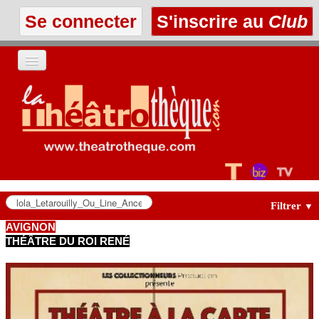
Se connecter
S'inscrire au
Club
ACCUEIL
LES TEXTES
À L'AFFICHE
LES ANNONCES
Filtrer
▼
AVIGNON
THÉÂTRE DU ROI RENÉ
LE CLUB