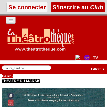
Se connecter
S'inscrire au
Club
ACCUEIL
LES TEXTES
À L'AFFICHE
LES ANNONCES
Filtrer
▼
PARIS
THÉÂTRE DU MARAIS
LE CLUB