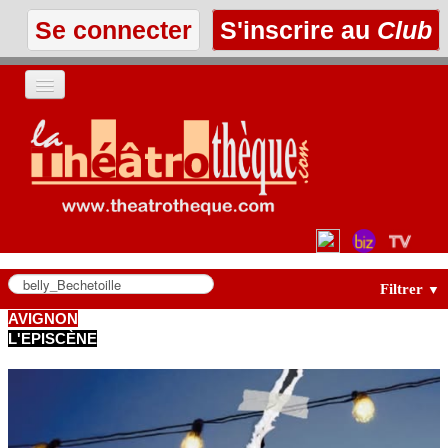
Se connecter
S'inscrire au
Club
ACCUEIL
LES TEXTES
À L'AFFICHE
LES ANNONCES
Filtrer
▼
AVIGNON
L'EPISCÈNE
LE CLUB