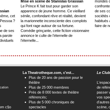
Mise en scène de Stanislas Grassian
mondes qu
Le Prince K fait tout pour garder son
confronte
assian
apparence de jeune homme. Ce vieillard
de ses co
-même, cet
sénile, confondant rêve et réalité, devient
sociétés 
o Pessoa ?
la marionnette inconsciente des complots
habitués 
s
qui font rage autour de sa fortune.
faire de n
ine de ses
Comédie grinçante, cette fiction visionnaire
a parole
annonce le culte de l'éternelle de
dividuels
l'éternelle...
La Theatrotheque.com, c'est...
Le Clu
Plus de 20 ans de passion pour le
théâtre
L'espa
Plus de 25 000 membres
de référ
cation
Près de 8 000 textes de théâtre
passer 
référencés;
vos spec
Plus de 5 000 chroniques de
d'autre
com c§o
spectacles
scène, c