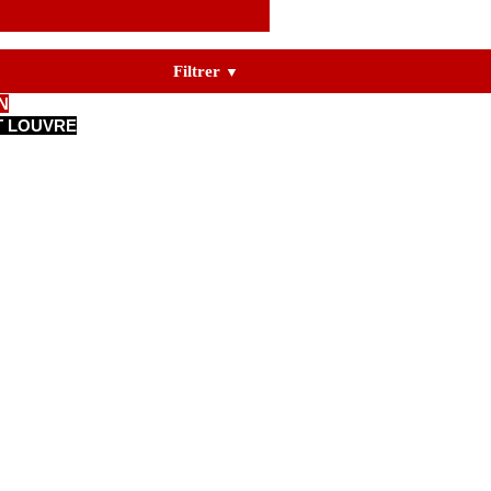
Filtrer
▼
N
IT LOUVRE