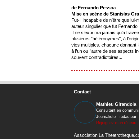
de Fernando Pessoa
Mise en scène de Stanislas Gr
Fut-il incapable de n’être que lui
auteur singulier que fut Fernand
Il ne s’exprima jamais qu’à traver
plusieurs "hétéronymes", à l’orig
vies multiples, chacune donnant l
à l’un ou l’autre de ses aspects in
souvent contradictoires...
Contact
Mathieu Girandola
Consultant en communi
Journaliste - rédacteur
Rejoignez mon réseau
Association La Theatrotheque.