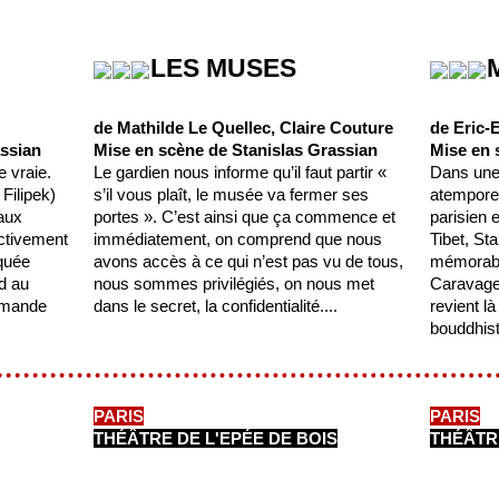
LES MUSES
de Mathilde Le Quellec, Claire Couture
de Eric
assian
Mise en scène de Stanislas Grassian
Mise en 
e vraie.
Le gardien nous informe qu’il faut partir «
Dans une
Filipek)
s’il vous plaît, le musée va fermer ses
atemporel
 aux
portes ». C’est ainsi que ça commence et
parisien 
activement
immédiatement, on comprend que nous
Tibet, Sta
quée
avons accès à ce qui n’est pas vu de tous,
mémorabl
rd au
nous sommes privilégiés, on nous met
Caravage
armande
dans le secret, la confidentialité....
revient l
bouddhiste
PARIS
PARIS
THÉÂTRE DE L'EPÉE DE BOIS
THÉÂTRE