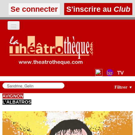
Se connecter
S'inscrire au
Club
ACCUEIL
LES TEXTES
À L'AFFICHE
LES ANNONCES
Filtrer
▼
AVIGNON
L'ALBATROS
LE CLUB